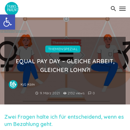
Open toolbar
THEMENSPEZIAL
EQUAL PAY DAY – GLEICHE ARBEIT,
GLEICHER LOHN?!
KjG Köln
9. März 2021
2132 views
0
Zwei Fragen halte ich für entscheidend, wenn es
um Bezahlung geht.