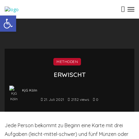
Open toolbar
METHODEN
ERWISCHT
KjG Köln
21. Juli 2021
2132 views
0
Jede Person bekommt zu Beginn eine Karte mit drei
Aufgaben (leicht-mittel-schwer) und fünf Münzen oder