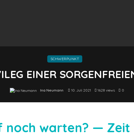
SCHWERPUNKT
ILEG EINER SORGENFREI
Ina Neumann
10. Juli 2021
1628 views
0
 noch warten? —
Zeit