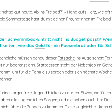
t richtig gut heute. Ab ins Freibad?“ – Hand aufs Herz, wie o
ele Sommertage hast du mit deinen Freund*innen im Freibad
er Schwimmbad-Eintritt nicht ins Budget passt? Wen
chkeiten, wie das
Geld
für ein Pausenbrot oder für Sch
ugendliche müssen genau dieser
Tatsache
ins Auge sehen:
Tei
 ist nur begrenzt drin. Stattdessen steht der Nebenjob im Ge
amm, um für die Familie zu sorgen oder sich nächste Woche e
können.
 auf eine sorgenfreie Jugend blicken zu dürfen. Etwas, wofür ich
haben alle Jugendlichen Sorgen, und die haben auch ihre Dase
nicht über die Runden zu kommen. Diese Ungleichheit kann ni