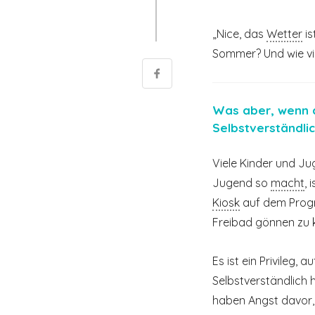
„Nice, das
Wetter
is
Sommer? Und wie vi
Was aber, wenn d
Selbstverständli
Viele Kinder und J
Jugend so
macht
,
Kiosk
auf dem Progr
Freibad gönnen zu 
Es ist ein Privileg,
Selbstverständlich 
haben Angst davor, 