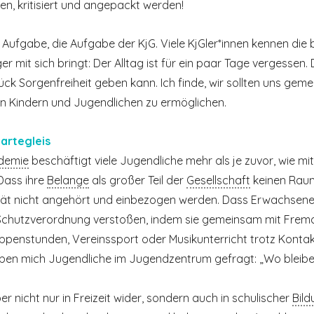
 kritisiert und angepackt werden!
 Aufgabe, die Aufgabe der KjG. Viele KjGler*innen kennen die
r mit sich bringt: Der Alltag ist für ein paar Tage vergessen. D
ück Sorgen­freiheit geben kann. Ich finde, wir sollten uns g
en Kindern und Jugendlichen zu ermöglichen.
artegleis
demie
beschäftigt viele Jugendliche mehr als je zuvor, wie mi
Dass ihre
Belange
als großer Teil der
Gesellschaft
keinen Raum 
lität nicht angehört und einbezogen werden. Dass Erwachse
chutzverordnung verstoßen, indem sie gemeinsam mit Frem
uppenstunden, Vereinssport oder Musikunterricht trotz Kontak
aben mich Jugendliche im Jugendzentrum gefragt: „Wo bleibe
er nicht nur in Freizeit wider, sondern auch in schulischer
Bild