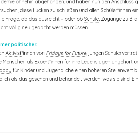
demie ohnehin abgehangen, und haben nun den Anschluss gä
rsuchen, diese Lücken zu schließen und allen Schüler*innen ei
 die Frage, ob das ausreicht – oder ob
Schule
, Zugänge zu Bil
icht völlig neu gedacht werden müssen.
mer politischer.
den
Aktivist
*innen von
Fridays for Future
, jungen Schüler­ver­tre
ge Menschen als Expert*innen für ihre Lebenslagen angehört 
obby
für Kinder und Jugendliche einen höheren Stellenwert b
lich als das gesehen und behandelt werden, was sie sind: Ein
.