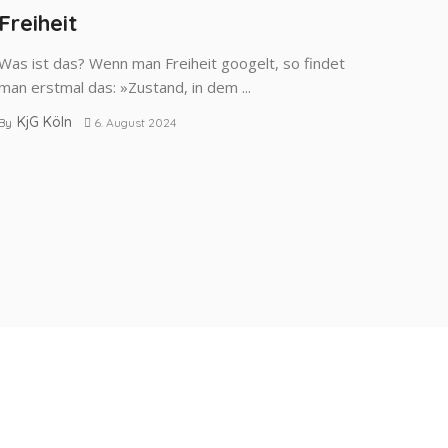
Freiheit
Was ist das? Wenn man Freiheit googelt, so findet
man erstmal das: »Zustand, in dem ...
KjG Köln
By
6. August 2024