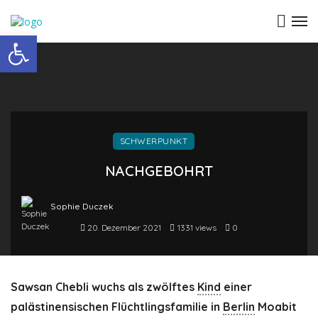
Open toolbar
SCHWERPUNKT
NACHGEBOHRT
Sophie Duczek
20. Dezember 2021
1331 views
0
Sawsan Chebli wuchs als zwölftes
Kind
einer
palästinensischen Flüchtlings­familie in
Berlin
Moabit