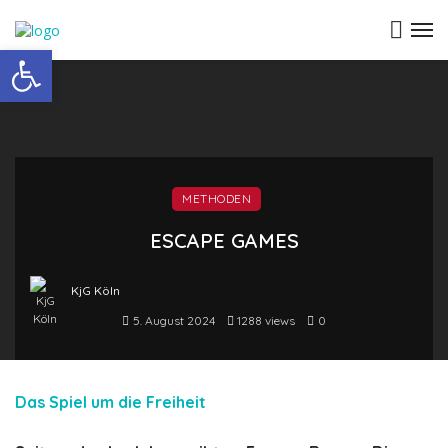
Open toolbar
METHODEN
ESCAPE GAMES
KjG Köln
5. August 2024
1288 views
0
Das Spiel um die Freiheit