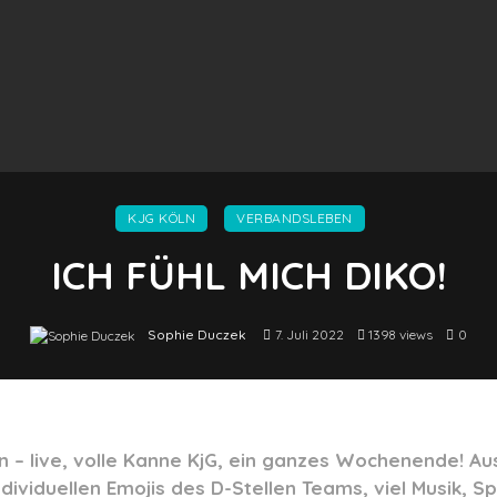
KJG KÖLN
VERBANDSLEBEN
ICH FÜHL MICH DIKO!
Sophie Duczek
7. Juli 2022
1398 views
0
 – live, volle Kanne KjG, ein ganzes Wochenende! Aus
ndividuellen Emojis des D-Stellen Teams, viel
Musik
, S