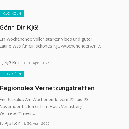
KJG KÖLN
Gönn Dir KjG!
Ein Wochenende voller starker Vibes und guter
Laune Was für ein schönes KjG-Wochenende! Am 7.
...
KjG Köln
By
30. April 2025
KJG KÖLN
Regionales Vernetzungstreffen
Ein Rückblick Am Wochenende vom 22. bis 23.
Novem­ber trafen sich im Haus Venusberg
Vertreter*innen ...
KjG Köln
By
30. April 2025